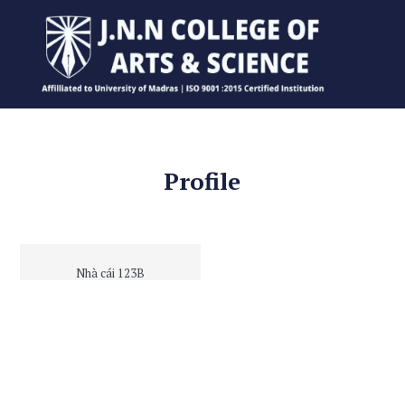
Profile
Nhà cái 123B