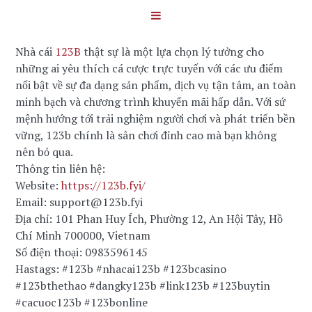
Nhà cái
123B
thật sự là một lựa chọn lý tưởng cho
những ai yêu thích cá cược trực tuyến với các ưu điểm
nổi bật về sự đa dạng sản phẩm, dịch vụ tận tâm, an toàn
minh bạch và chương trình khuyến mãi hấp dẫn. Với sứ
mệnh hướng tới trải nghiệm người chơi và phát triển bền
vững, 123b chính là sân chơi đỉnh cao mà bạn không
nên bỏ qua.
Thông tin liên hệ:
Website:
https://123b.fyi/
Email: support@123b.fyi
Địa chỉ: 101 Phan Huy Ích, Phường 12, An Hội Tây, Hồ
Chí Minh 700000, Vietnam
Số điện thoại: 0983596145
Hastags: #123b #nhacai123b #123bcasino
#123bthethao #dangky123b #link123b #123buytin
#cacuoc123b #123bonline