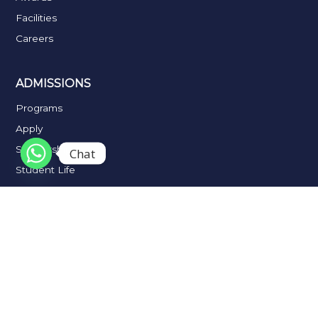
Facilities
Careers
ADMISSIONS
Programs
Apply
Scholarships
Chat
Student Life
Refer a Student
Placements
Alumni
IMPORTANT LINKS
Fee Notification