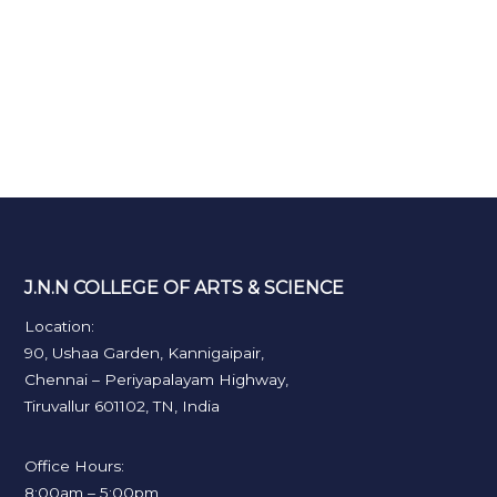
J.N.N COLLEGE OF ARTS & SCIENCE
Location:
90, Ushaa Garden, Kannigaipair,
Chennai – Periyapalayam Highway,
Tiruvallur 601102, TN, India
Office Hours:
8:00am – 5:00pm