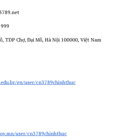
3789.net
 999
 Mỗ, TDP Chợ, Đại Mỗ, Hà Nội 100000, Việt Nam
i.edu.br/en/user/cn3789chinhthuc
gov.mn/user/cn3789chinhthuc