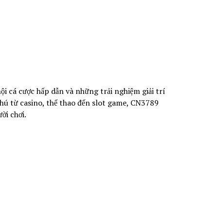
ội cá cược hấp dẫn và những trải nghiệm giải trí
 phú từ casino, thể thao đến slot game, CN3789
ời chơi.