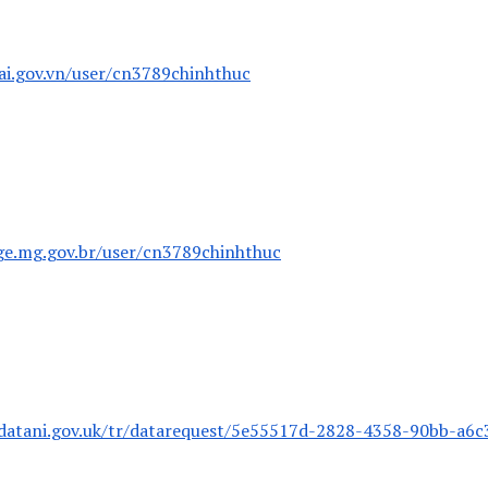
ai.gov.vn/user/cn3789chinhthuc
ge.mg.gov.br/user/cn3789chinhthuc
datani.gov.uk/tr/datarequest/5e55517d-2828-4358-90bb-a6