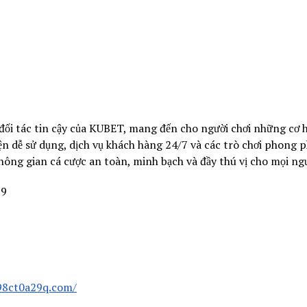
 đối tác tin cậy của KUBET, mang đến cho người chơi những cơ h
iện dễ sử dụng, dịch vụ khách hàng 24/7 và các trò chơi phong
ông gian cá cược an toàn, minh bạch và đầy thú vị cho mọi ngư
89
z98ct0a29q.com/