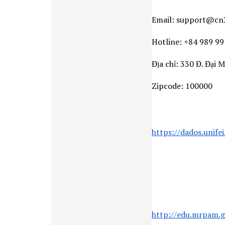
Email: support@cn
Hotline: +84 989 99
Địa chỉ: 330 Đ. Đại
Zipcode: 100000
https://dados.unife
http://edu.mrpam.