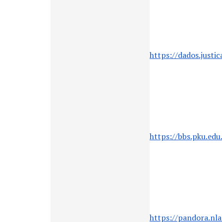
https://dados.justi
https://bbs.pku.ed
https://pandora.nla