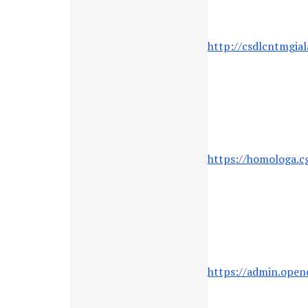
http://csdlcntmgial
https://homologa.c
https://admin.open