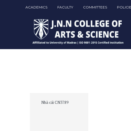
ACADEMICS
FACULTY
COMMITTEES
POLICI
Nhà cái CN3789